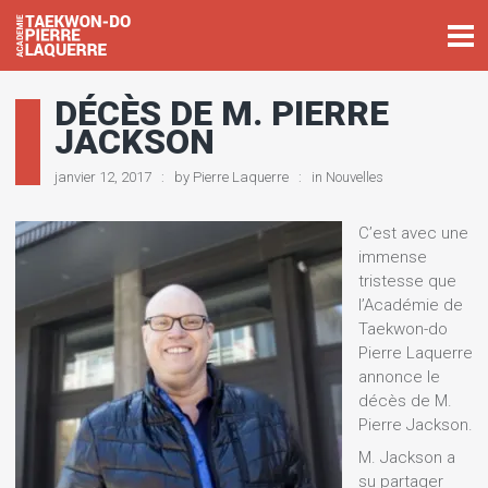
DÉCÈS DE M. PIERRE
JACKSON
janvier 12, 2017
by
Pierre Laquerre
in
Nouvelles
C’est avec une
immense
tristesse que
l’Académie de
Taekwon-do
Pierre Laquerre
annonce le
décès de M.
Pierre Jackson.
M. Jackson a
su partager