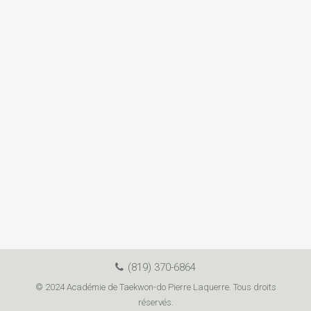
(819) 370-6864
© 2024 Académie de Taekwon-do Pierre Laquerre. Tous droits
réservés.