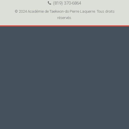
(819) 370-6864
© 2024 Académie de Taekwon-do Pierre Laquerre. Tous droits
réservés.