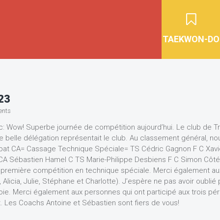
TAEKWON-DO
23
ents
c: Wow! Superbe journée de compétition aujourd’hui. Le club de Tr
 belle délégation représentait le club. Au classement général, nou
bat CA= Cassage Technique Spéciale= TS Cédric Gagnon F C Xavier
C CA Sébastien Hamel C TS Marie-Philippe Desbiens F C Simon Côté
a première compétition en technique spéciale. Merci également aux
a, Alicia, Julie, Stéphane et Charlotte). J’espère ne pas avoir oubl
ie. Merci également aux personnes qui ont participé aux trois pér
. Les Coachs Antoine et Sébastien sont fiers de vous!