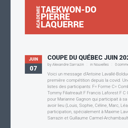
COUPE DU QUÉBEC JUIN 20
JUIN
by
Alexandre Sarrazin
in
Nouvelles
0 comm
07
Voici un message d’Antoine Lavallé-Boldu
première compétition depuis la covid. Une
listes des participants: F= Forme C= Com
Tommy Filiatreault F Francis Laforest F 
pour Marianne Gagnon qui participait à s
avoir lieu (Louis, Sophie, Céline, Marc, Lé
participation, spécialement à Maxime Lavo
Sarrazin et Guillaume Carmel-Archambault