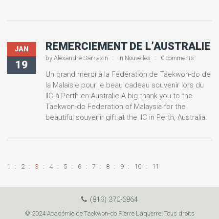
REMERCIEMENT DE L’AUSTRALIE
JAN
by
Alexandre Sarrazin
in
Nouvelles
0 comments
19
Un grand merci à la Fédération de Taekwon-do de
la Malaisie pour le beau cadeau souvenir lors du
IIC à Perth en Australie.A big thank you to the
Taekwon-do Federation of Malaysia for the
beautiful souvenir gift at the IIC in Perth, Australia.
1
2
3
4
5
6
7
8
9
10
11
(819) 370-6864
© 2024 Académie de Taekwon-do Pierre Laquerre. Tous droits