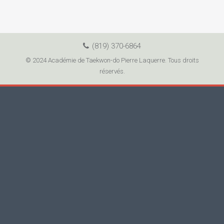
(819) 370-6864
© 2024 Académie de Taekwon-do Pierre Laquerre. Tous droits
réservés.