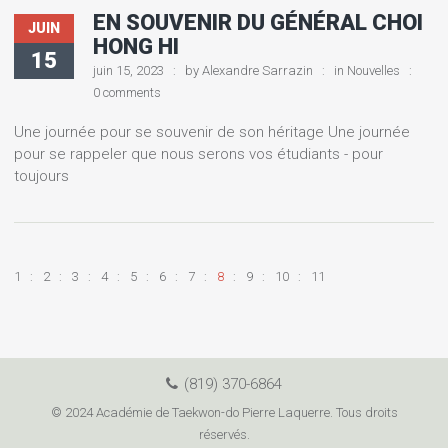
EN SOUVENIR DU GÉNÉRAL CHOI
JUIN
HONG HI
15
juin 15, 2023
by
Alexandre Sarrazin
in
Nouvelles
0 comments
Une journée pour se souvenir de son héritage Une journée
pour se rappeler que nous serons vos étudiants - pour
toujours
1
2
3
4
5
6
7
8
9
10
11
(819) 370-6864
© 2024 Académie de Taekwon-do Pierre Laquerre. Tous droits
réservés.